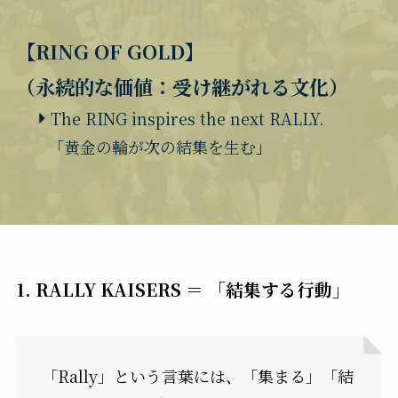
【RING OF GOLD】
（永続的な価値：受け継がれる文化）
The RING inspires the next RALLY.
「黄金の輪が次の結集を生む
」
1. RALLY KAISERS ＝ 「結集する行動」
「Rally」という言葉には、「集まる」「結