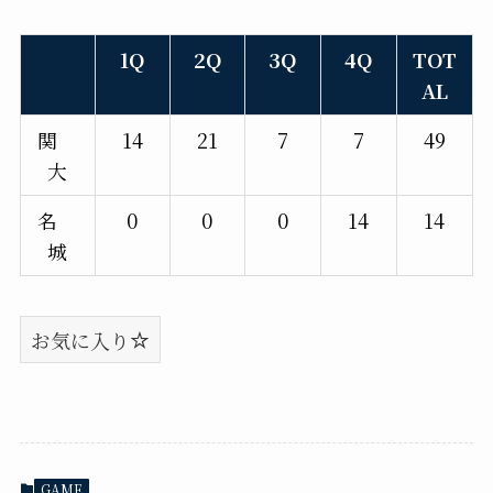
1Q
2Q
3Q
4Q
TOT
AL
関
14
21
7
7
49
大
名
0
0
0
14
14
城
お気に入り
GAME